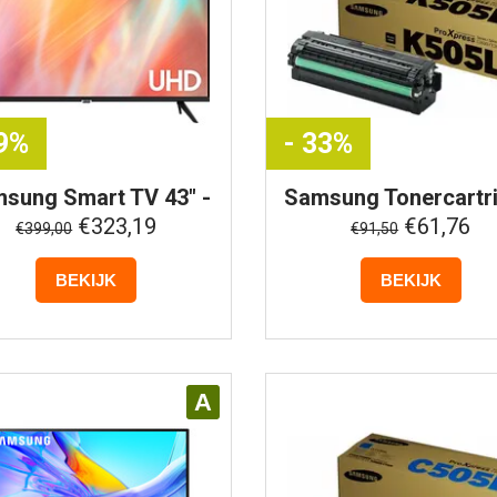
19%
- 33%
msung
Smart TV 43" -
Samsung
Tonercartr
4K UHD -
CLT-K505L - Zwar
€323,19
€61,76
€399,00
€91,50
UE43AU7092UXXH
Buitenlands Model)
BEKIJK
BEKIJK
A