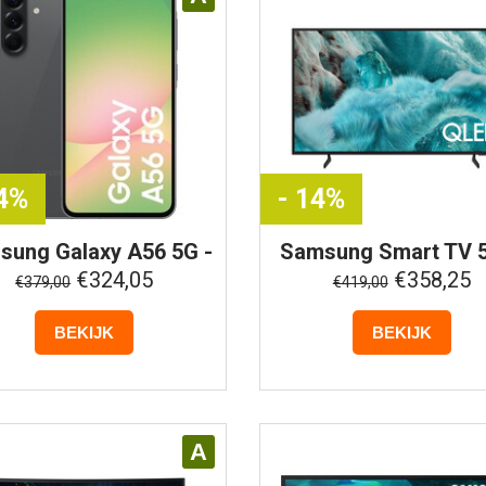
14%
- 14%
sung
Galaxy A56 5G -
Samsung
Smart TV 5
256GB - Awesome
QLED 4K - QE50Q7
€324,05
€358,25
€379,00
€419,00
Graphite
(2025)
BEKIJK
BEKIJK
A