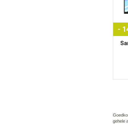
- 
Sa
Vie
Goedkop
gehele 