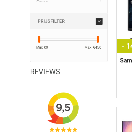
Smeg
iRobot
PRIJSFILTER
- 
Min: €
0
Max: €
450
Sam
27" 
REVIEWS
Q