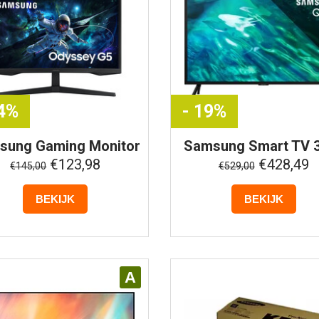
14%
- 19%
sung
Gaming Monitor
Samsung
Smart TV 3
- Odyssey G5 - Curved
4K QLED - QE32Q5
€123,98
€428,49
€145,00
€529,00
HD - S27CG552EU
BEKIJK
BEKIJK
A