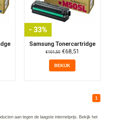
- 33%
idge
Samsung
Tonercartridge
n
CLT-M505L - Magenta
€68,51
€101,50
BEKIJK
1
ten aan tegen de laagste internetprijs. Bekijk het