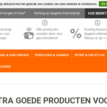
 je akkoord met het gebruik van cookies om onze website te verbeteren.
Dit 
d morgen in huis*
korting op laagste internetprijs
HOE WERKT
2
3
ntvangt
Alle producten
Korting boven
en van
worden door ons
laagste internet
hops
gecontroleerd
Nieuw & op = 
EID & VERZORGING
SPEELGOED & GAMING
SPORT & VRIJE TIJD
HOUDEN
TRA GOEDE PRODUCTEN VO