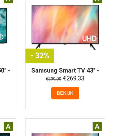
- 32%
0" -
Samsung
Smart TV 43" -
FA
4K UHD -
€269,33
€399,00
UE43AU7092UXXH
(Buitenlands Model)
BEKIJK
A
A