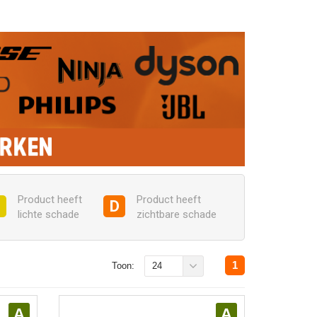
Product heeft
Product heeft
C
D
lichte schade
zichtbare schade
1
Toon:
24
A
A