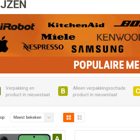
IJZEN
Verpakking en
Alleen verpakkingsschade
B
product in nieuwstaat
product in nieuwstaat
op:
Meest bekeken
A