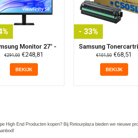
14%
- 33%
msung
Monitor 27" -
Samsung
Tonercartr
wFinity S8 - 4K UHD -
CLT-C505L - Cyaa
€248,81
€68,51
€291,00
€101,50
S80UD
BEKIJK
BEKIJK
e High End Producten kopen? Bij Retourplaza bieden we nieuwe produc
aanbod!