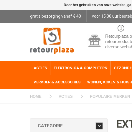
Door het gebruiken van onze website, ga
gratis bezorging vanaf € 40
voor 15:30 uur bestel
1
Retourplaza o
retourproduct
diverse webs
ACTIES
ELEKTRONICA & COMPUTERS
GEZONDH
VERVOER & ACCESSOIRES
WONEN, KOKEN & HUIS
HOME
ACTIES
POPULAIRE MERKEN
EX
CATEGORIE