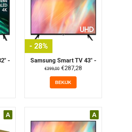
- 28%
2" -
Samsung
Smart TV 43" -
0A
4K UHD -
€287,28
€399,00
UE43AU7092UXXH
(Buitenlands Model)
BEKIJK
A
A