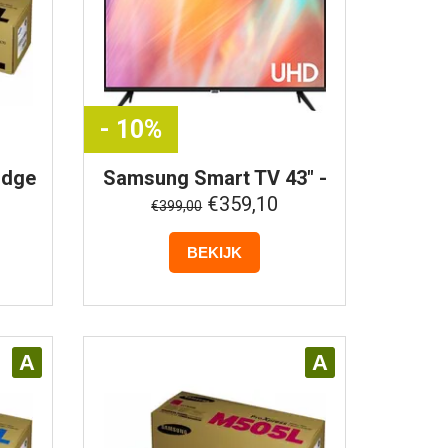
- 10%
idge
Samsung
Smart TV 43" -
t
4K UHD -
€359,10
€399,00
UE43AU7092UXXH
(Buitenlands Model)
BEKIJK
A
A