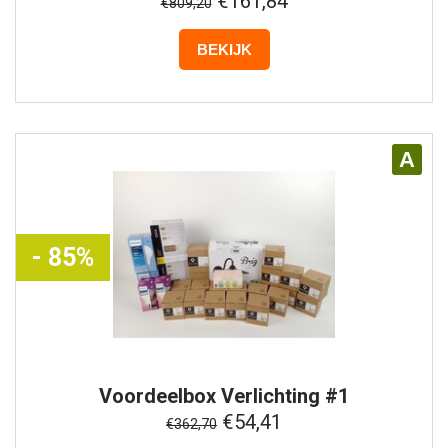
€161,84
€809,20
BEKIJK
A
- 85%
Voordeelbox
Verlichting #1
€54,41
€362,70