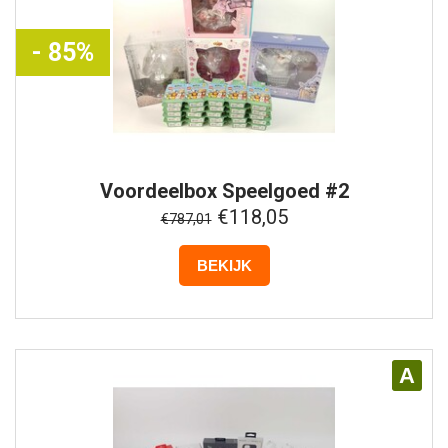
- 85%
Voordeelbox
Speelgoed #2
€118,05
€787,01
BEKIJK
A