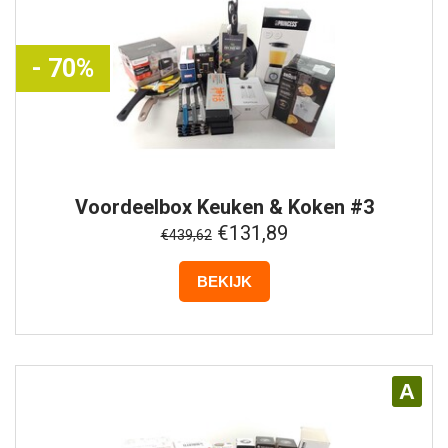
- 70%
Voordeelbox
Keuken & Koken #3
€131,89
€439,62
BEKIJK
A