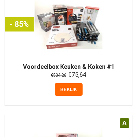
- 85%
Voordeelbox
Keuken & Koken #1
€75,64
€504,26
BEKIJK
A