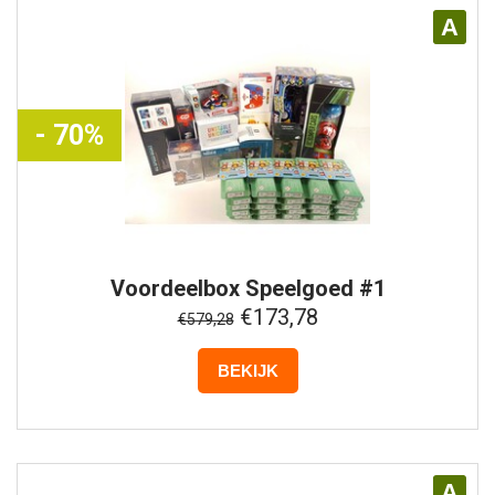
A
- 70%
Voordeelbox
Speelgoed #1
€173,78
€579,28
BEKIJK
A