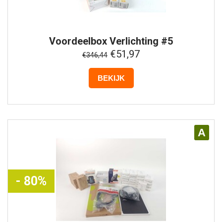
Voordeelbox
Verlichting #5
€51,97
€346,44
BEKIJK
A
- 80%