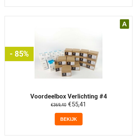
A
- 85%
Voordeelbox
Verlichting #4
€55,41
€369,40
BEKIJK