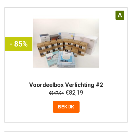
A
- 85%
Voordeelbox
Verlichting #2
€82,19
€547,94
BEKIJK