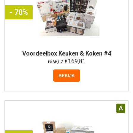
- 70%
Voordeelbox
Keuken & Koken #4
€169,81
€566,02
BEKIJK
A