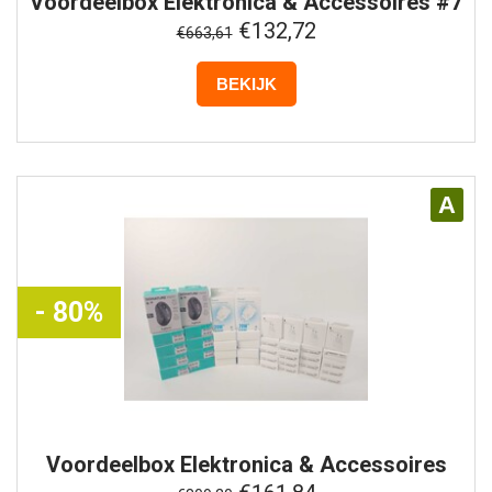
Voordeelbox
Elektronica & Accessoires #7
€132,72
€663,61
BEKIJK
A
- 80%
Voordeelbox
Elektronica & Accessoires
#10