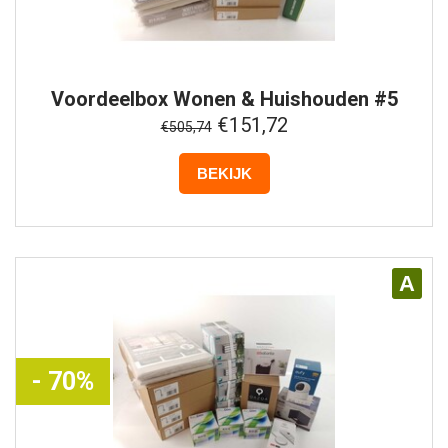
Voordeelbox
Wonen & Huishouden #5
€151,72
€505,74
BEKIJK
A
- 70%