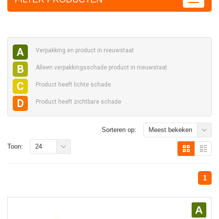
A
Verpakking en
product in nieuwstaat
B
Alleen verpakkingsschade
product in nieuwstaat
C
Product heeft
lichte schade
D
Product heeft
zichtbare schade
Sorteren op:
Meest bekeken
Toon:
24
1
A