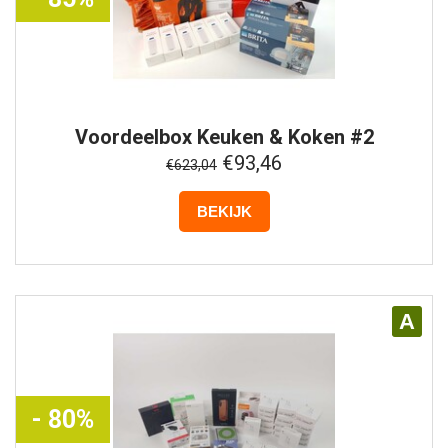
Voordeelbox
Keuken & Koken #2
€93,46
€623,04
BEKIJK
A
- 80%