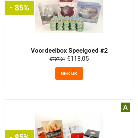
- 85%
Voordeelbox
Speelgoed #2
€118,05
€787,01
BEKIJK
A
- 85%