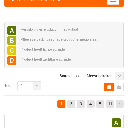
A
Verpakking en
product in nieuwstaat
B
Alleen verpakkingsschade
product in nieuwstaat
C
Product heeft
lichte schade
D
Product heeft
zichtbare schade
Sorteren op:
Meest bekeken
Toon:
4
1
2
3
4
5
11
A