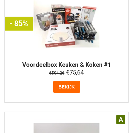
- 85%
Voordeelbox
Keuken & Koken #1
€75,64
€504,26
BEKIJK
A