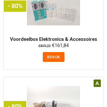
- 80%
Voordeelbox
Elektronica & Accessoires
#10
€161,84
€809,20
BEKIJK
A
- 80%