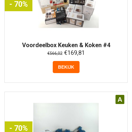
- 70%
Voordeelbox
Keuken & Koken #4
€169,81
€566,02
BEKIJK
A
- 70%