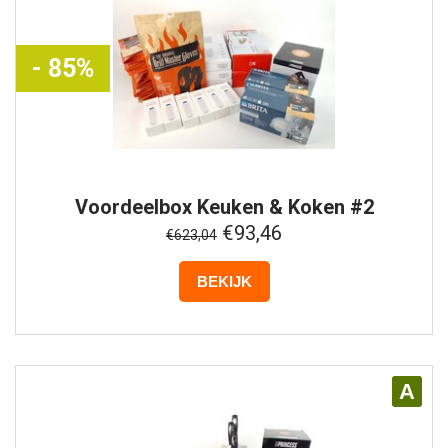
- 85%
Voordeelbox
Keuken & Koken #2
€93,46
€623,04
BEKIJK
A