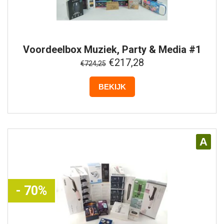
Voordeelbox
Muziek, Party & Media #1
€217,28
€724,25
BEKIJK
A
- 70%