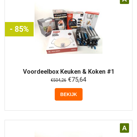
- 85%
Voordeelbox
Keuken & Koken #1
€75,64
€504,26
BEKIJK
A