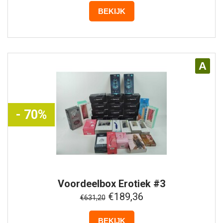
BEKIJK
A
- 70%
Voordeelbox
Erotiek #3
€189,36
€631,20
BEKIJK