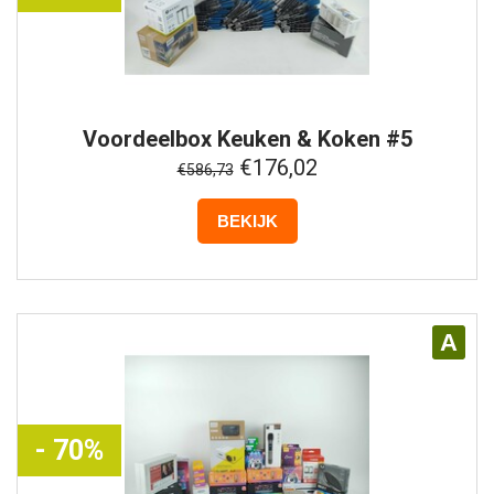
Voordeelbox
Keuken & Koken #5
€176,02
€586,73
BEKIJK
A
- 70%