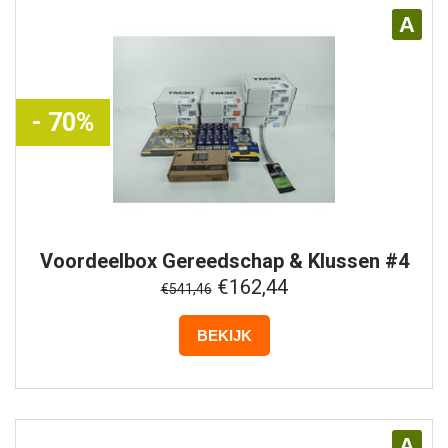
A
- 70%
Voordeelbox
Gereedschap & Klussen #4
€162,44
€541,46
BEKIJK
A