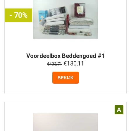
- 70%
Voordeelbox
Beddengoed #1
€130,11
€433,71
BEKIJK
A