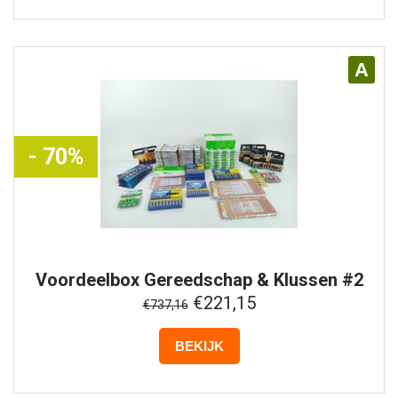
A
- 70%
Voordeelbox
Gereedschap & Klussen #2
€221,15
€737,16
BEKIJK