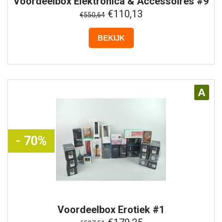
Voordeelbox
Elektronica & Accessoires #9
€110,13
€550,64
BEKIJK
A
- 70%
Voordeelbox
Erotiek #1