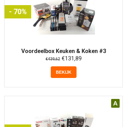
- 70%
Voordeelbox
Keuken & Koken #3
€131,89
€439,62
BEKIJK
A