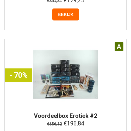
€179,25
€597,51
BEKIJK
A
- 70%
Voordeelbox
Erotiek #2
€196,84
€656,12