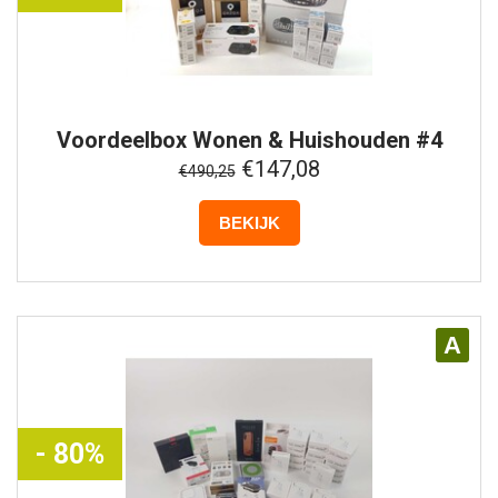
Voordeelbox
Wonen & Huishouden #4
€147,08
€490,25
BEKIJK
A
- 80%