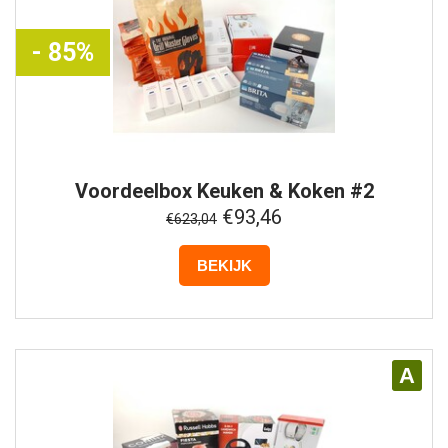
- 85%
Voordeelbox
Keuken & Koken #2
€93,46
€623,04
BEKIJK
A