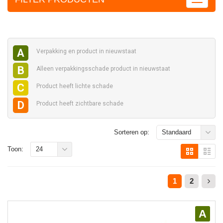
A
Verpakking en
product in nieuwstaat
B
Alleen verpakkingsschade
product in nieuwstaat
C
Product heeft
lichte schade
D
Product heeft
zichtbare schade
Sorteren op:
Standaard
Toon:
24
1
2
A