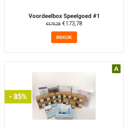
Voordeelbox
Speelgoed #1
€173,78
€579,28
BEKIJK
A
- 85%