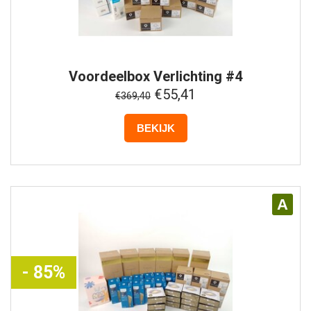
Voordeelbox
Verlichting #4
€55,41
€369,40
BEKIJK
A
- 85%