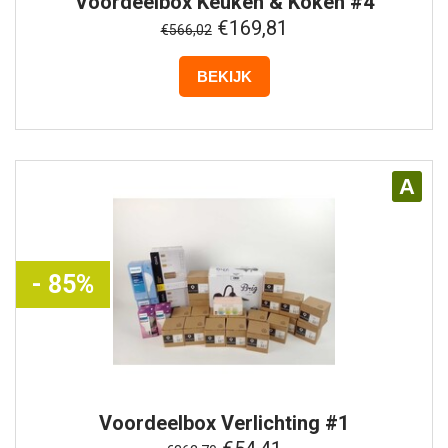
Voordeelbox
Keuken & Koken #4
€169,81
€566,02
BEKIJK
A
- 85%
Voordeelbox
Verlichting #1