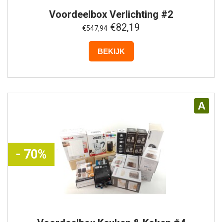
Voordeelbox
Verlichting #2
€82,19
€547,94
BEKIJK
A
- 70%