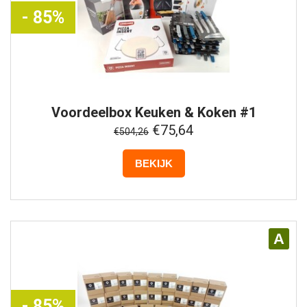
- 85%
Voordeelbox
Keuken & Koken #1
€75,64
€504,26
BEKIJK
A
- 85%