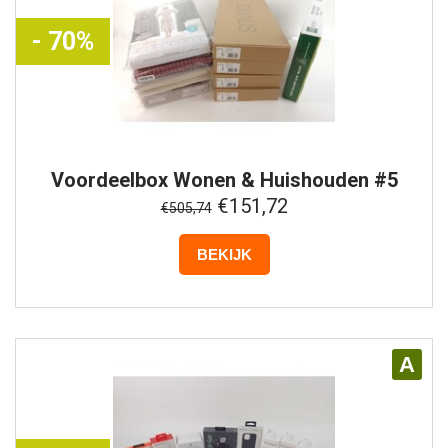
- 70%
Voordeelbox
Wonen & Huishouden #5
€151,72
€505,74
BEKIJK
A