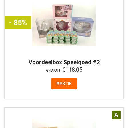
- 85%
Voordeelbox
Speelgoed #2
€118,05
€787,01
BEKIJK
A