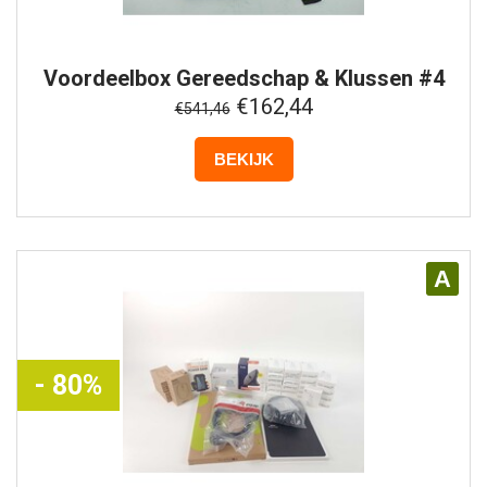
Voordeelbox
Gereedschap & Klussen #4
€162,44
€541,46
BEKIJK
A
- 80%