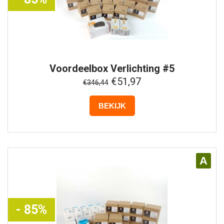
Voordeelbox
Verlichting #5
€51,97
€346,44
BEKIJK
A
- 85%