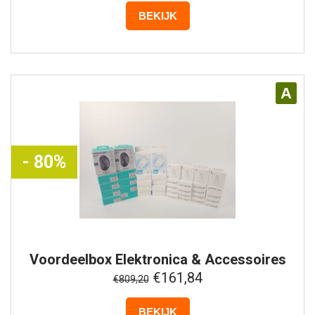
BEKIJK
A
- 80%
Voordeelbox
Elektronica & Accessoires
#10
€161,84
€809,20
BEKIJK