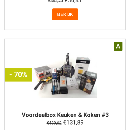
€54,41
€362,70
BEKIJK
A
- 70%
Voordeelbox
Keuken & Koken #3
€131,89
€439,62