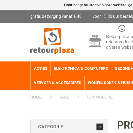
Door het gebruiken van onze website, ga
gratis bezorging vanaf € 40
voor 15:30 uur bestel
1
Retourplaza o
retourproduct
diverse webs
ACTIES
ELEKTRONICA & COMPUTERS
GEZONDH
VERVOER & ACCESSOIRES
WONEN, KOKEN & HUIS
HOME
TAGS
COMMODORE
PR
CATEGORIE