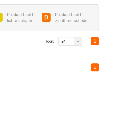
Product heeft
Product heeft
C
D
lichte schade
zichtbare schade
1
Toon:
24
1