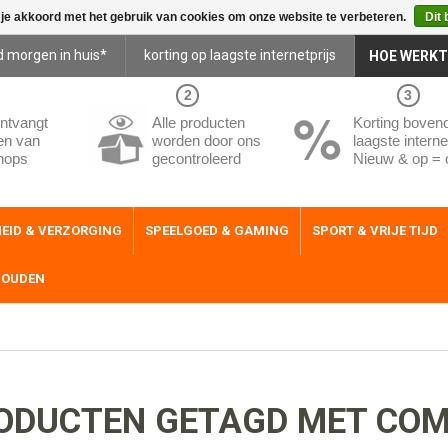
 je akkoord met het gebruik van cookies om onze website te verbeteren.
Dit 
d morgen in huis*
korting op laagste internetprijs
HOE WERKT
2
3
ntvangt
Alle producten
Korting boven
en van
worden door ons
laagste internet
hops
gecontroleerd
Nieuw & op = 
EID & VERZORGING
SPEELGOED & GAMING
SPORT & VRIJE TIJD
HOUDEN
ODUCTEN GETAGD MET CO