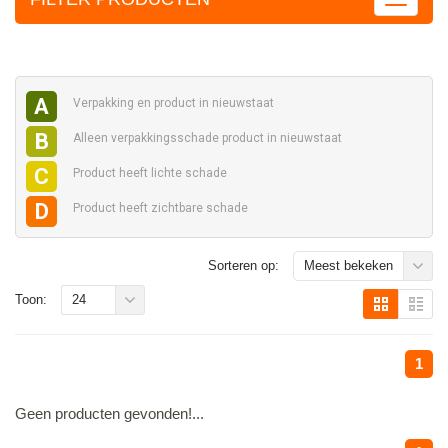
A
Verpakking en
product in nieuwstaat
B
Alleen verpakkingsschade
product in nieuwstaat
C
Product heeft
lichte schade
D
Product heeft
zichtbare schade
Sorteren op:
Meest bekeken
Toon:
24
1
Geen producten gevonden!...