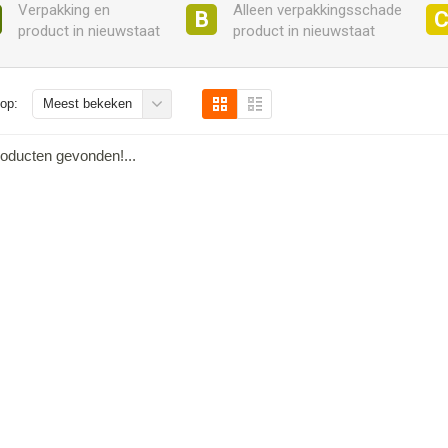
Verpakking en
Alleen verpakkingsschade
B
product in nieuwstaat
product in nieuwstaat
op:
Meest bekeken
oducten gevonden!...