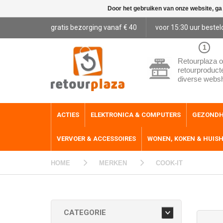
Door het gebruiken van onze website, ga
gratis bezorging vanaf € 40
voor 15:30 uur bestel
1
Retourplaza o
retourproduct
diverse webs
ACTIES
ELEKTRONICA & COMPUTERS
GEZONDH
VERVOER & ACCESSOIRES
WONEN, KOKEN & HUIS
HOME
MERKEN
COOK-IT
CATEGORIE