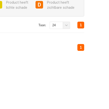
Product heeft
Product heeft
C
D
lichte schade
zichtbare schade
1
Toon:
24
1