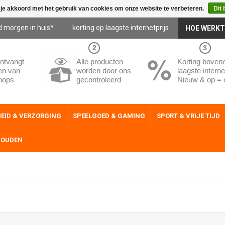
 je akkoord met het gebruik van cookies om onze website te verbeteren.
Dit 
d morgen in huis*
korting op laagste internetprijs
HOE WERKT
2
3
ntvangt
Alle producten
Korting boven
en van
worden door ons
laagste internet
hops
gecontroleerd
Nieuw & op = 
EID & VERZORGING
SPEELGOED & GAMING
SPORT & VRIJE TIJD
HOUDEN