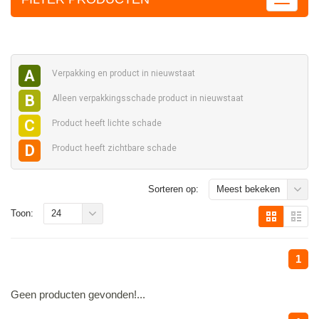
A
Verpakking en
product in nieuwstaat
B
Alleen verpakkingsschade
product in nieuwstaat
C
Product heeft
lichte schade
D
Product heeft
zichtbare schade
Sorteren op:
Meest bekeken
Toon:
24
1
Geen producten gevonden!...