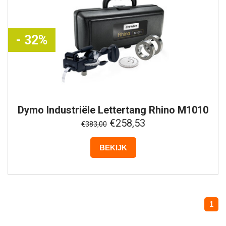
- 32%
Dymo
Industriële Lettertang Rhino M1010
€258,53
€383,00
BEKIJK
1