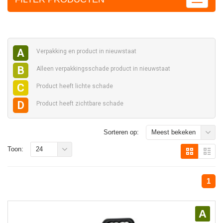
A
Verpakking en
product in nieuwstaat
B
Alleen verpakkingsschade
product in nieuwstaat
C
Product heeft
lichte schade
D
Product heeft
zichtbare schade
Sorteren op:
Meest bekeken
Toon:
24
1
A