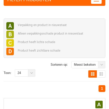
A
Verpakking en
product in nieuwstaat
B
Alleen verpakkingsschade
product in nieuwstaat
C
Product heeft
lichte schade
D
Product heeft
zichtbare schade
Sorteren op:
Meest bekeken
Toon:
24
1
A