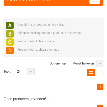
A
Verpakking en
product in nieuwstaat
B
Alleen verpakkingsschade
product in nieuwstaat
C
Product heeft
lichte schade
D
Product heeft
zichtbare schade
Sorteren op:
Meest bekeken
Toon:
24
1
Geen producten gevonden!...