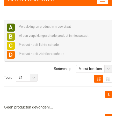
A
Verpakking en
product in nieuwstaat
B
Alleen verpakkingsschade
product in nieuwstaat
C
Product heeft
lichte schade
D
Product heeft
zichtbare schade
Sorteren op:
Meest bekeken
Toon:
24
1
Geen producten gevonden!...