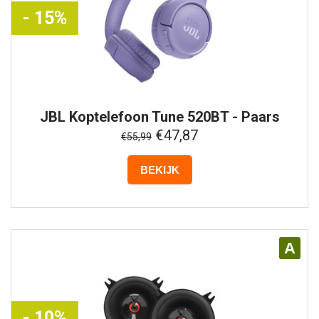
- 15%
JBL
Koptelefoon Tune 520BT - Paars
€47,87
€55,99
BEKIJK
A
- 10%