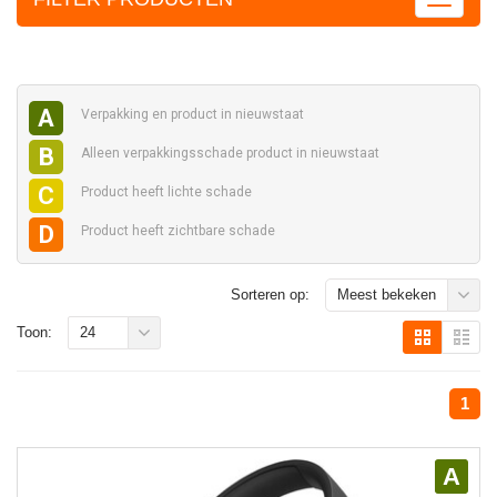
A
Verpakking en
product in nieuwstaat
B
Alleen verpakkingsschade
product in nieuwstaat
C
Product heeft
lichte schade
D
Product heeft
zichtbare schade
Sorteren op:
Meest bekeken
Toon:
24
1
A