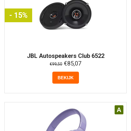
- 15%
JBL
Autospeakers Club 6522
€85,07
€99,50
BEKIJK
A