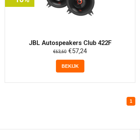
JBL
Autospeakers Club 422F
€57,24
€63,60
BEKIJK
1