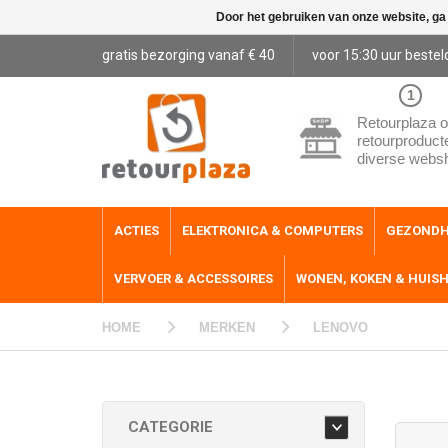
Door het gebruiken van onze website, ga
gratis bezorging vanaf € 40
voor 15:30 uur bestel
1
Retourplaza o
retourproduct
diverse webs
ACTIES
ELEKTRONICA & COMPUTERS
GEZONDH
VERVOER & ACCESSOIRES
WONEN, KOKEN & HUIS
HOME
MERKEN
LENOVO
CATEGORIE