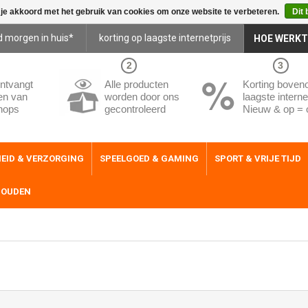
 je akkoord met het gebruik van cookies om onze website te verbeteren.
Dit 
d morgen in huis*
korting op laagste internetprijs
HOE WERKT
2
3
ntvangt
Alle producten
Korting boven
en van
worden door ons
laagste internet
hops
gecontroleerd
Nieuw & op = 
EID & VERZORGING
SPEELGOED & GAMING
SPORT & VRIJE TIJD
HOUDEN