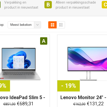
Verpakking en
Alleen verpakkingsschade
B
product in nieuwstaat
product in nieuwstaat
op:
Meest bekeken
A
19%
- 19%
novo
IdeaPad Slim 5 -
Lenovo
Monitor 24" 
Inch - 16GB - 512GB -
LED - L24i-4B
€689,31
€131,22
€851,00
€162,00