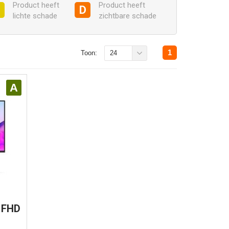
Product heeft
Product heeft
C
D
lichte schade
zichtbare schade
1
Toon:
24
A
- FHD