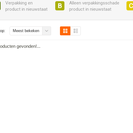
Verpakking en
Alleen verpakkingsschade
B
product in nieuwstaat
product in nieuwstaat
op:
Meest bekeken
oducten gevonden!...