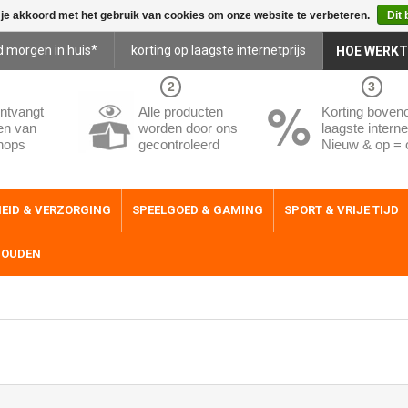
 je akkoord met het gebruik van cookies om onze website te verbeteren.
Dit 
d morgen in huis*
korting op laagste internetprijs
HOE WERKT
2
3
ntvangt
Alle producten
Korting boven
en van
worden door ons
laagste internet
hops
gecontroleerd
Nieuw & op = 
EID & VERZORGING
SPEELGOED & GAMING
SPORT & VRIJE TIJD
HOUDEN