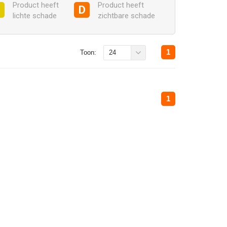
Product heeft
Product heeft
C
D
lichte schade
zichtbare schade
1
Toon:
24
1