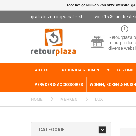
Door het gebruiken van onze website, ga
gratis bezorging vanaf € 40
voor 15:30 uur bestel
1
Retourplaza o
retourproduct
diverse webs
ACTIES
ELEKTRONICA & COMPUTERS
GEZONDH
VERVOER & ACCESSOIRES
WONEN, KOKEN & HUIS
HOME
MERKEN
LUX
CATEGORIE