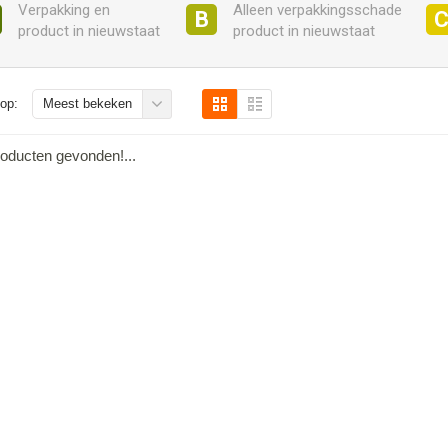
Verpakking en
Alleen verpakkingsschade
B
product in nieuwstaat
product in nieuwstaat
op:
Meest bekeken
oducten gevonden!...