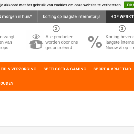
 je akkoord met het gebruik van cookies om onze website te verbeteren.
Dit 
d morgen in huis*
korting op laagste internetprijs
HOE WERKT
2
3
ntvangt
Alle producten
Korting boven
en van
worden door ons
laagste internet
hops
gecontroleerd
Nieuw & op = 
EID & VERZORGING
SPEELGOED & GAMING
SPORT & VRIJE TIJD
HOUDEN