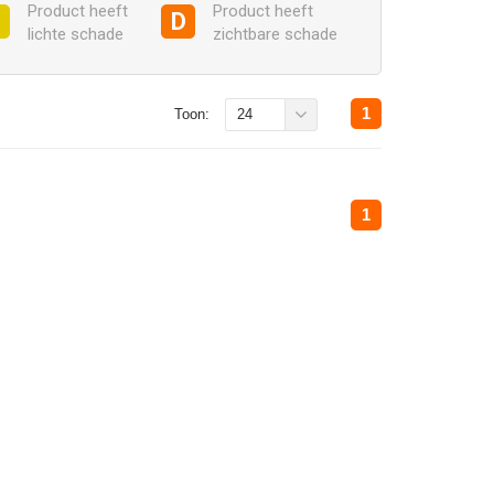
Product heeft
Product heeft
C
D
lichte schade
zichtbare schade
1
Toon:
24
1