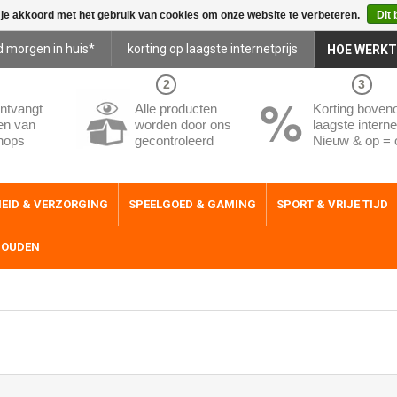
 je akkoord met het gebruik van cookies om onze website te verbeteren.
Dit 
d morgen in huis*
korting op laagste internetprijs
HOE WERKT
2
3
ntvangt
Alle producten
Korting boven
en van
worden door ons
laagste internet
hops
gecontroleerd
Nieuw & op = 
EID & VERZORGING
SPEELGOED & GAMING
SPORT & VRIJE TIJD
HOUDEN