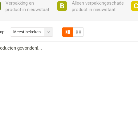
Verpakking en
Alleen verpakkingsschade
B
product in nieuwstaat
product in nieuwstaat
op:
Meest bekeken
oducten gevonden!...