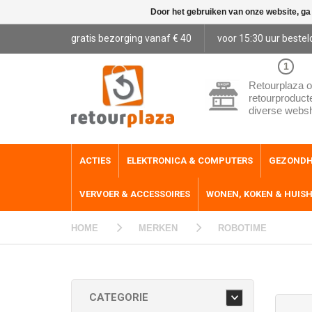
Door het gebruiken van onze website, ga
gratis bezorging vanaf € 40
voor 15:30 uur bestel
1
Retourplaza o
retourproduct
diverse webs
ACTIES
ELEKTRONICA & COMPUTERS
GEZONDH
VERVOER & ACCESSOIRES
WONEN, KOKEN & HUIS
HOME
MERKEN
ROBOTIME
CATEGORIE