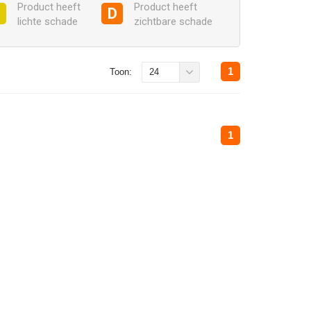
Product heeft
Product heeft
C
D
lichte schade
zichtbare schade
1
Toon:
24
1