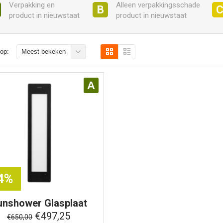
Verpakking en
Alleen verpakkingsschade
B
product in nieuwstaat
product in nieuwstaat
op:
Meest bekeken
A
24%
unshower
Glasplaat
Medium - Zwart
€497,25
€650,00