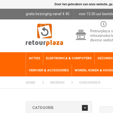
Door het gebruiken van onze website, ga
gratis bezorging vanaf € 40
voor 15:30 uur bestel
1
Retourplaza o
retourproduct
diverse webs
ACTIES
ELEKTRONICA & COMPUTERS
GEZONDH
VERVOER & ACCESSOIRES
WONEN, KOKEN & HUIS
HOME
MERKEN
SUNSHOWER
CATEGORIE