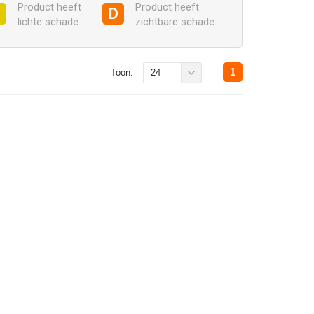
Product heeft
Product heeft
C
D
lichte schade
zichtbare schade
1
Toon:
24