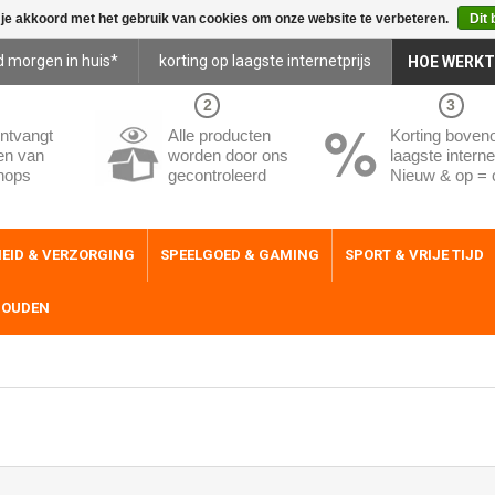
 je akkoord met het gebruik van cookies om onze website te verbeteren.
Dit 
d morgen in huis*
korting op laagste internetprijs
HOE WERKT
2
3
ntvangt
Alle producten
Korting boven
en van
worden door ons
laagste internet
hops
gecontroleerd
Nieuw & op = 
EID & VERZORGING
SPEELGOED & GAMING
SPORT & VRIJE TIJD
HOUDEN