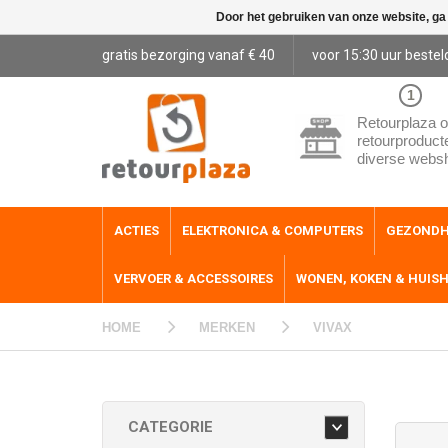
Door het gebruiken van onze website, ga
gratis bezorging vanaf € 40
voor 15:30 uur bestel
1
Retourplaza o
retourproduct
diverse webs
ACTIES
ELEKTRONICA & COMPUTERS
GEZONDH
VERVOER & ACCESSOIRES
WONEN, KOKEN & HUIS
HOME
MERKEN
VIVAX
CATEGORIE