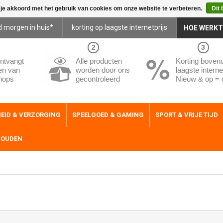
 je akkoord met het gebruik van cookies om onze website te verbeteren.
Dit 
d morgen in huis*
korting op laagste internetprijs
HOE WERKT
2
3
ntvangt
Alle producten
Korting boven
en van
worden door ons
laagste internet
hops
gecontroleerd
Nieuw & op = 
EID & VERZORGING
SPEELGOED & GAMING
SPORT & VRIJE TIJD
HOUDEN