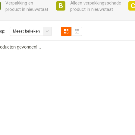
Verpakking en
Alleen verpakkingsschade
B
product in nieuwstaat
product in nieuwstaat
op:
Meest bekeken
oducten gevonden!...