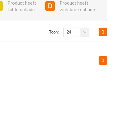
Product heeft
Product heeft
C
D
lichte schade
zichtbare schade
1
Toon:
24
1