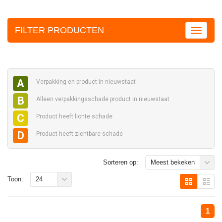
FILTER PRODUCTEN
A
Verpakking en
product in nieuwstaat
B
Alleen verpakkingsschade
product in nieuwstaat
C
Product heeft
lichte schade
D
Product heeft
zichtbare schade
Sorteren op:
Meest bekeken
Toon:
24
1