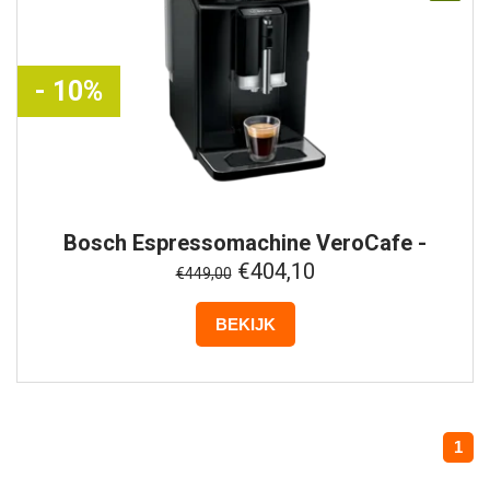
- 10%
Bosch
Espressomachine VeroCafe -
TIE20119 - Zwart
€404,10
€449,00
BEKIJK
1