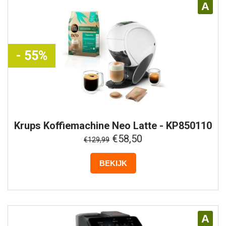
A
- 55%
Krups
Koffiemachine Neo Latte - KP850110
- Wit
€58,50
€129,99
BEKIJK
A