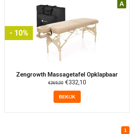
A
- 10%
Zengrowth
Massagetafel Opklapbaar
Belvedere 2.0 - 185x76 cm - Beige
€332,10
€369,00
BEKIJK
1