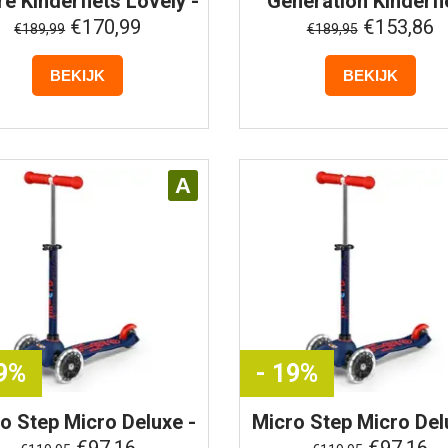
re
Kinderfiets Lovely -
Generation
Kinderfi
20 Inch - Paars
Urban Junior - 14 In
€170,99
€153,86
€189,99
€189,95
Roze
BEKIJK
BEKIJK
A
19%
- 19%
ro
Step Micro Deluxe -
Micro
Step Micro Del
Marineblauw
Marineblauw