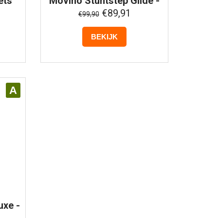
ets
Movino
Stuntstep Glide -
ch -
Neochrome
€89,91
€99,90
BEKIJK
A
uxe -