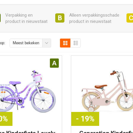
Verpakking en
Alleen verpakkingsschade
B
product in nieuwstaat
product in nieuwstaat
op:
Meest bekeken
A
10%
- 19%