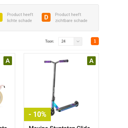
Product heeft
Product heeft
C
D
lichte schade
zichtbare schade
1
Toon:
24
A
A
- 10%