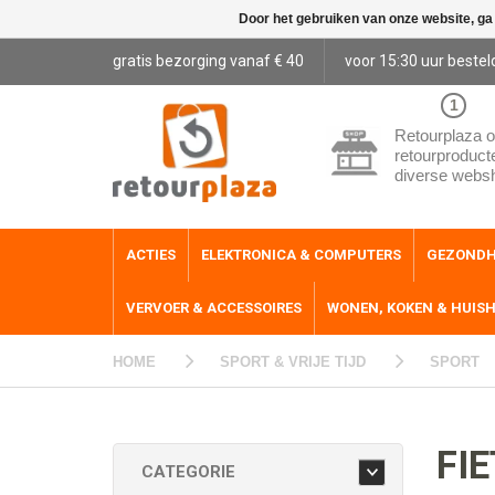
Door het gebruiken van onze website, ga
gratis bezorging vanaf € 40
voor 15:30 uur bestel
1
Retourplaza o
retourproduct
diverse webs
ACTIES
ELEKTRONICA & COMPUTERS
GEZONDH
VERVOER & ACCESSOIRES
WONEN, KOKEN & HUIS
HOME
SPORT & VRIJE TIJD
SPORT
FI
CATEGORIE