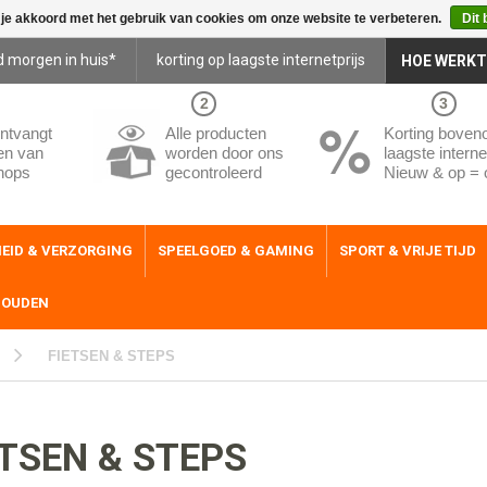
 je akkoord met het gebruik van cookies om onze website te verbeteren.
Dit 
d morgen in huis*
korting op laagste internetprijs
HOE WERKT
2
3
ntvangt
Alle producten
Korting boven
en van
worden door ons
laagste internet
hops
gecontroleerd
Nieuw & op = 
EID & VERZORGING
SPEELGOED & GAMING
SPORT & VRIJE TIJD
HOUDEN
FIETSEN & STEPS
ETSEN & STEPS