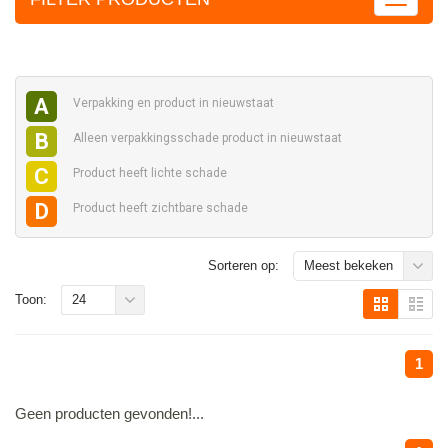
A
Verpakking en
product in nieuwstaat
B
Alleen verpakkingsschade
product in nieuwstaat
C
Product heeft
lichte schade
D
Product heeft
zichtbare schade
Sorteren op:
Meest bekeken
Toon:
24
1
Geen producten gevonden!...