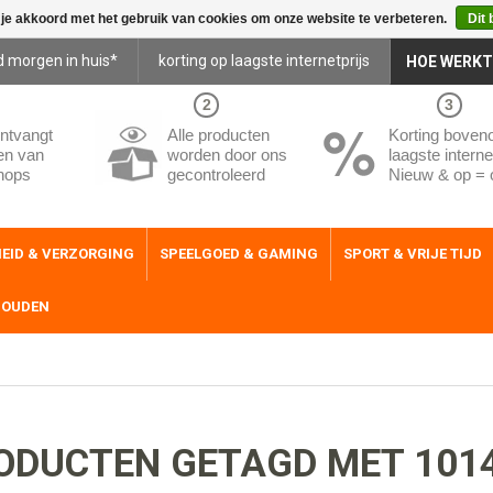
 je akkoord met het gebruik van cookies om onze website te verbeteren.
Dit 
d morgen in huis*
korting op laagste internetprijs
HOE WERKT
2
3
ntvangt
Alle producten
Korting boven
en van
worden door ons
laagste internet
hops
gecontroleerd
Nieuw & op = 
EID & VERZORGING
SPEELGOED & GAMING
SPORT & VRIJE TIJD
HOUDEN
ODUCTEN GETAGD MET 101