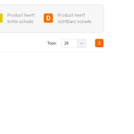
Product heeft
Product heeft
C
D
lichte schade
zichtbare schade
1
Toon:
24