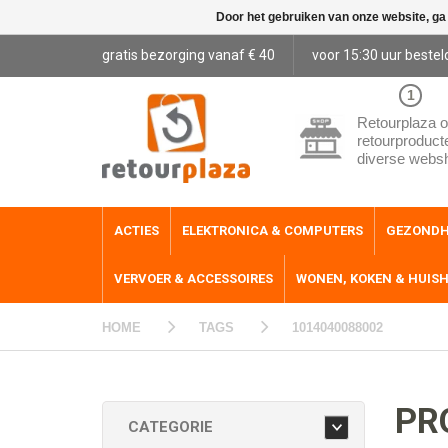
Door het gebruiken van onze website, ga
gratis bezorging vanaf € 40
voor 15:30 uur bestel
1
Retourplaza o
retourproduct
diverse webs
ACTIES
ELEKTRONICA & COMPUTERS
GEZONDH
VERVOER & ACCESSOIRES
WONEN, KOKEN & HUIS
HOME
TAGS
1014040088002
PR
CATEGORIE