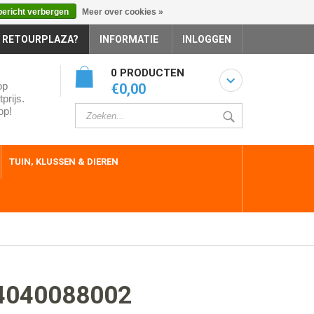
bericht verbergen
Meer over cookies »
 RETOURPLAZA?
INFORMATIE
INLOGGEN
0 PRODUCTEN
op
€0,00
prijs.
op!
TUIN, KLUSSEN & DIEREN
4040088002