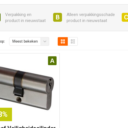
Verpakking en
Alleen verpakkingsschade
B
product in nieuwstaat
product in nieuwstaat
op:
Meest bekeken
A
23%