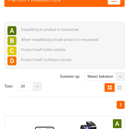
A
Verpakking en
product in nieuwstaat
B
Alleen verpakkingsschade
product in nieuwstaat
C
Product heeft
lichte schade
D
Product heeft
zichtbare schade
Sorteren op:
Meest bekeken
Toon:
24
1
A