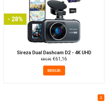
- 28%
Sireza
Dual Dashcam D2 - 4K UHD
€61,16
€84,95
BEKIJK
1