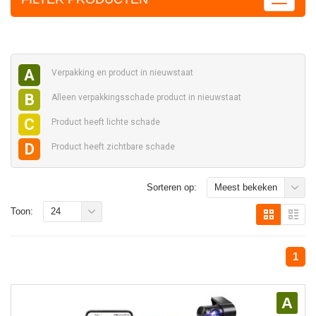
A
Verpakking en
product in nieuwstaat
B
Alleen verpakkingsschade
product in nieuwstaat
C
Product heeft
lichte schade
D
Product heeft
zichtbare schade
Sorteren op:
Meest bekeken
Toon:
24
1
A