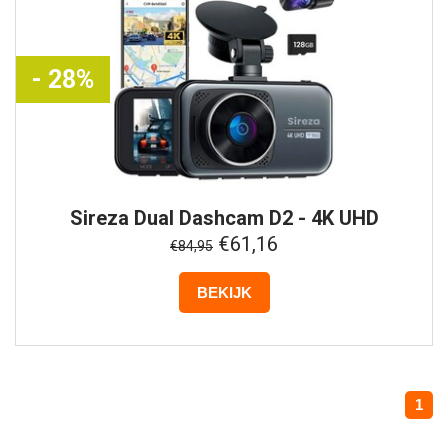
- 28%
Sireza
Dual Dashcam D2 - 4K UHD
€61,16
€84,95
BEKIJK
1