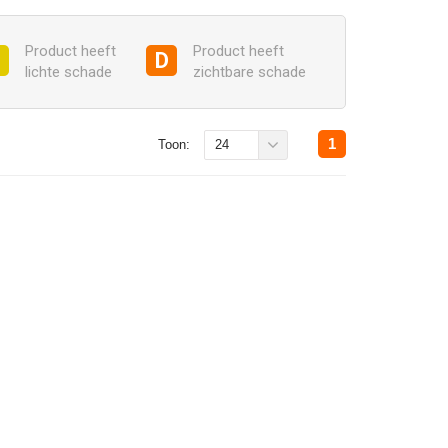
Product heeft
Product heeft
C
D
lichte schade
zichtbare schade
1
Toon:
24