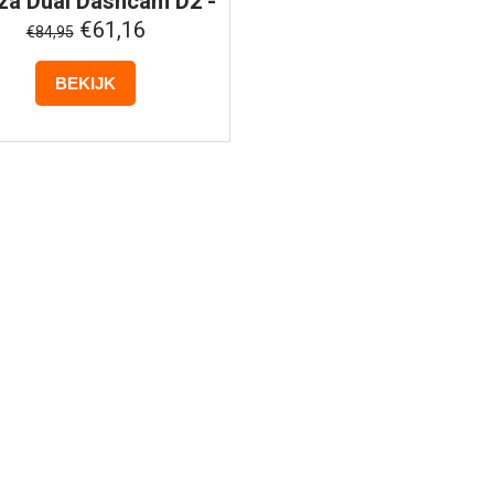
za
Dual Dashcam D2 -
4K UHD
€61,16
€84,95
BEKIJK