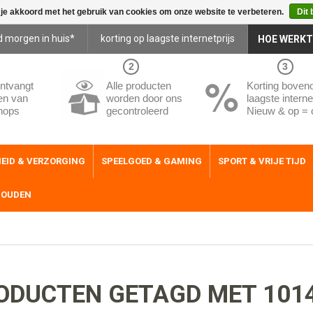
 je akkoord met het gebruik van cookies om onze website te verbeteren.
Dit 
d morgen in huis*
korting op laagste internetprijs
HOE WERKT
2
3
ntvangt
Alle producten
Korting boven
en van
worden door ons
laagste internet
hops
gecontroleerd
Nieuw & op = 
EID & VERZORGING
SPEELGOED & GAMING
SPORT & VRIJE TIJD
HOUDEN
ODUCTEN GETAGD MET 101