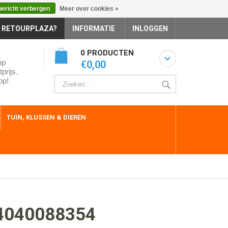
bericht verbergen
Meer over cookies »
 RETOURPLAZA?
INFORMATIE
INLOGGEN
0 PRODUCTEN
op
€0,00
prijs.
op!
TUIN, KLUSSEN & DIEREN
4040088354