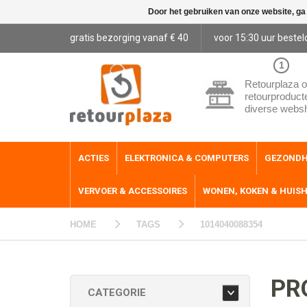
Door het gebruiken van onze website, ga
gratis bezorging vanaf € 40
voor 15:30 uur bestel
1
Retourplaza o
retourproduct
diverse webs
ACTIES
ELEKTRONICA & COMPUTERS
GEZONDH
VERVOER & ACCESSOIRES
WONEN, KOKEN & HUIS
HOME
TAGS
1014040088354
PR
CATEGORIE