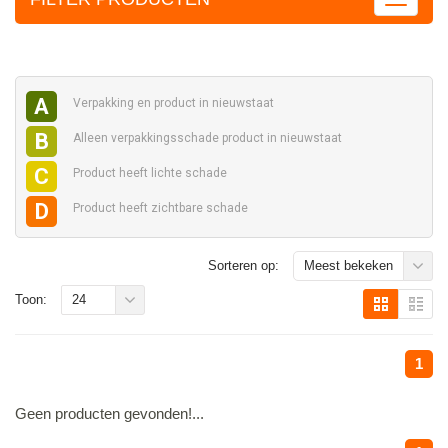
A
Verpakking en
product in nieuwstaat
B
Alleen verpakkingsschade
product in nieuwstaat
C
Product heeft
lichte schade
D
Product heeft
zichtbare schade
Sorteren op:
Meest bekeken
Toon:
24
1
Geen producten gevonden!...