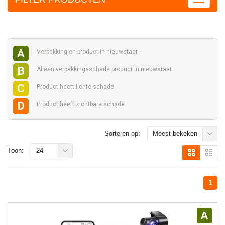
A
Verpakking en
product in nieuwstaat
B
Alleen verpakkingsschade
product in nieuwstaat
C
Product heeft
lichte schade
D
Product heeft
zichtbare schade
Sorteren op:
Meest bekeken
Toon:
24
1
A