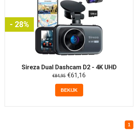
- 28%
Sireza
Dual Dashcam D2 - 4K UHD
€61,16
€84,95
BEKIJK
1