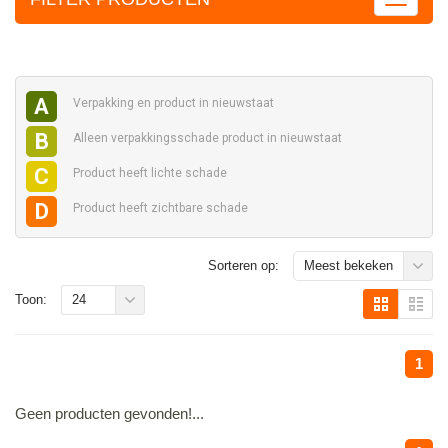
A
Verpakking en
product in nieuwstaat
B
Alleen verpakkingsschade
product in nieuwstaat
C
Product heeft
lichte schade
D
Product heeft
zichtbare schade
Sorteren op:
Meest bekeken
Toon:
24
1
Geen producten gevonden!...