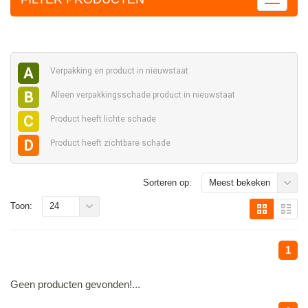
A
Verpakking en
product in nieuwstaat
B
Alleen verpakkingsschade
product in nieuwstaat
C
Product heeft
lichte schade
D
Product heeft
zichtbare schade
Sorteren op:
Meest bekeken
Toon:
24
1
Geen producten gevonden!...