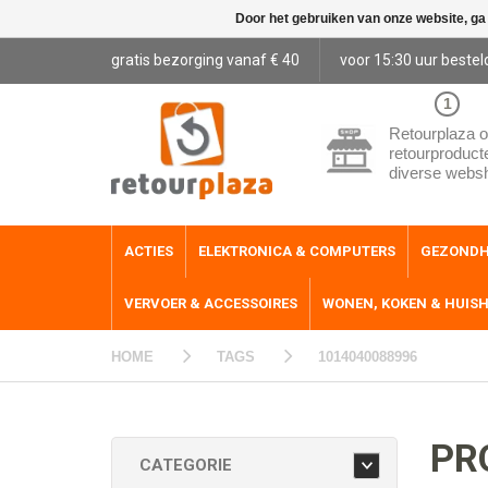
Door het gebruiken van onze website, ga
gratis bezorging vanaf € 40
voor 15:30 uur bestel
1
Retourplaza o
retourproduct
diverse webs
ACTIES
ELEKTRONICA & COMPUTERS
GEZONDH
VERVOER & ACCESSOIRES
WONEN, KOKEN & HUIS
HOME
TAGS
1014040088996
PR
CATEGORIE