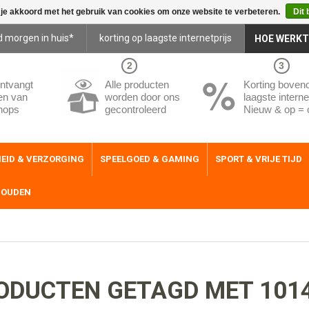
 je akkoord met het gebruik van cookies om onze website te verbeteren.
Dit 
d morgen in huis*
korting op laagste internetprijs
HOE WERKT
2
3
ntvangt
Alle producten
Korting boven
en van
worden door ons
laagste internet
hops
gecontroleerd
Nieuw & op = 
EID & VERZORGING
SPEELGOED & GAMING
SPORT & VRIJE TIJD
HOUDEN
ODUCTEN GETAGD MET 101