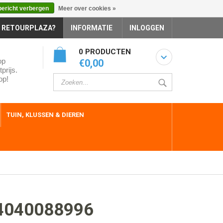
bericht verbergen
Meer over cookies »
 RETOURPLAZA?
INFORMATIE
INLOGGEN
0 PRODUCTEN
op
€0,00
prijs.
op!
TUIN, KLUSSEN & DIEREN
4040088996