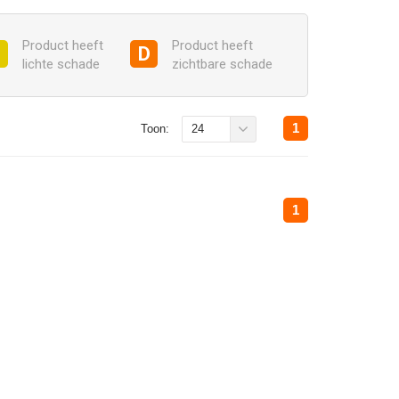
Product heeft
Product heeft
C
D
lichte schade
zichtbare schade
1
Toon:
24
1