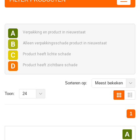
A
Verpakking en
product in nieuwstaat
B
Alleen verpakkingsschade
product in nieuwstaat
C
Product heeft
lichte schade
D
Product heeft
zichtbare schade
Sorteren op:
Meest bekeken
Toon:
24
1
A