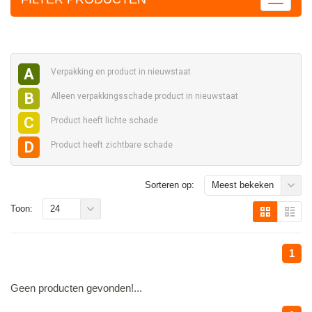
A
Verpakking en
product in nieuwstaat
B
Alleen verpakkingsschade
product in nieuwstaat
C
Product heeft
lichte schade
D
Product heeft
zichtbare schade
Sorteren op:
Meest bekeken
Toon:
24
1
Geen producten gevonden!...