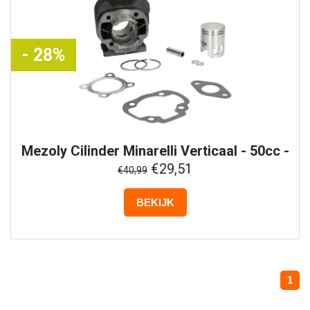
- 28%
Mezoly
Cilinder Minarelli Verticaal - 50cc -
2 Takt
€29,51
€40,99
BEKIJK
1