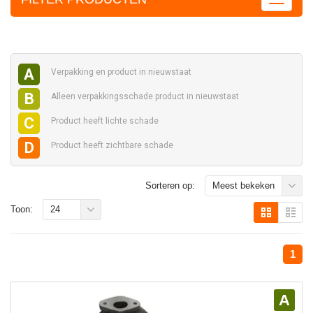
A
Verpakking en
product in nieuwstaat
B
Alleen verpakkingsschade
product in nieuwstaat
C
Product heeft
lichte schade
D
Product heeft
zichtbare schade
Sorteren op:
Meest bekeken
Toon:
24
1
A