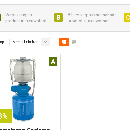
Verpakking en
Alleen verpakkingsschade
B
product in nieuwstaat
product in nieuwstaat
op:
Meest bekeken
A
28%