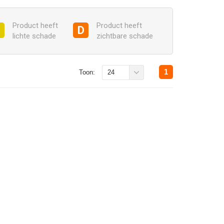
Product heeft
Product heeft
C
D
lichte schade
zichtbare schade
1
Toon:
24