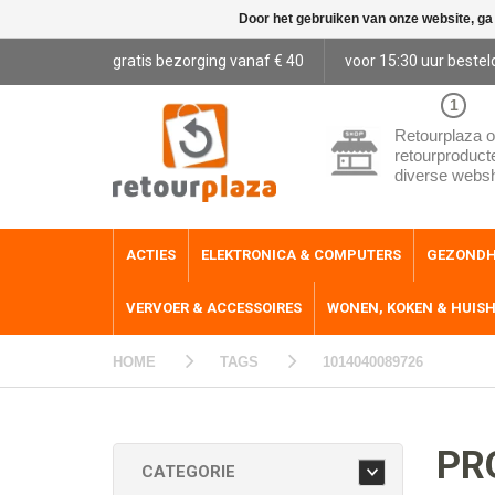
Door het gebruiken van onze website, ga
gratis bezorging vanaf € 40
voor 15:30 uur bestel
1
Retourplaza o
retourproduct
diverse webs
ACTIES
ELEKTRONICA & COMPUTERS
GEZONDH
VERVOER & ACCESSOIRES
WONEN, KOKEN & HUIS
HOME
TAGS
1014040089726
PR
CATEGORIE