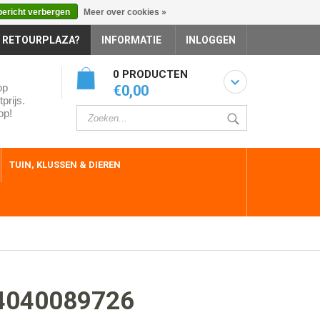
bericht verbergen
Meer over cookies »
 RETOURPLAZA?
INFORMATIE
INLOGGEN
0 PRODUCTEN
op
€0,00
prijs.
op!
TUIN, KLUSSEN & DIEREN
4040089726