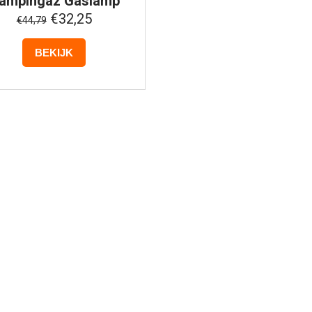
ampingaz
Gaslamp
Lumostar Plus PZ
€32,25
€44,79
BEKIJK