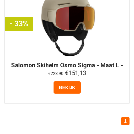
- 33%
Salomon
Skihelm Osmo Sigma - Maat L -
Beige
€151,13
€223,90
BEKIJK
1