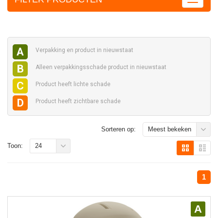
A
Verpakking en
product in nieuwstaat
B
Alleen verpakkingsschade
product in nieuwstaat
C
Product heeft
lichte schade
D
Product heeft
zichtbare schade
Sorteren op:
Meest bekeken
Toon:
24
1
A