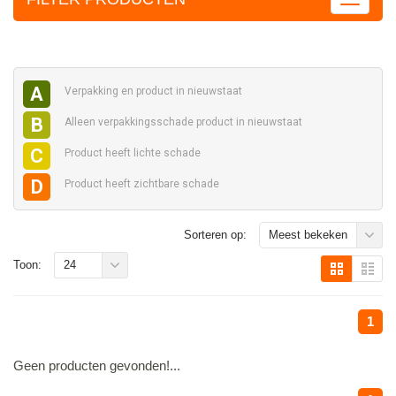
A
Verpakking en
product in nieuwstaat
B
Alleen verpakkingsschade
product in nieuwstaat
C
Product heeft
lichte schade
D
Product heeft
zichtbare schade
Sorteren op:
Meest bekeken
Toon:
24
1
Geen producten gevonden!...