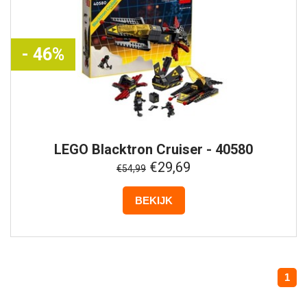
- 46%
LEGO
Blacktron Cruiser - 40580
€29,69
€54,99
BEKIJK
1