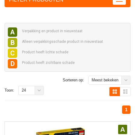
A
Verpakking en
product in nieuwstaat
B
Alleen verpakkingsschade
product in nieuwstaat
C
Product heeft
lichte schade
D
Product heeft
zichtbare schade
Sorteren op:
Meest bekeken
Toon:
24
1
A