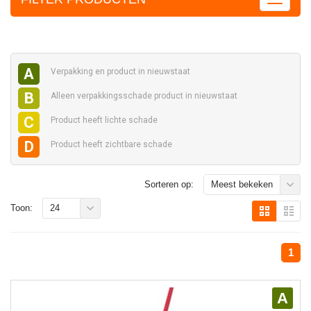
A
Verpakking en
product in nieuwstaat
B
Alleen verpakkingsschade
product in nieuwstaat
C
Product heeft
lichte schade
D
Product heeft
zichtbare schade
Sorteren op:
Meest bekeken
Toon:
24
1
A