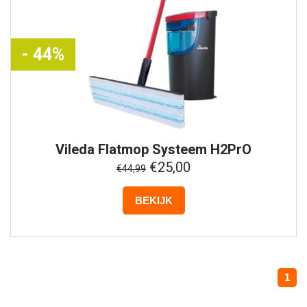
- 44%
Vileda
Flatmop Systeem H2PrO
€25,00
€44,99
BEKIJK
1