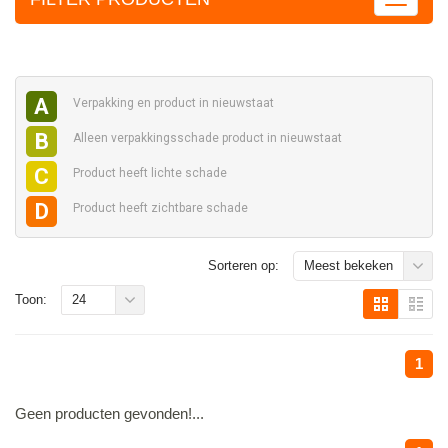
A
Verpakking en
product in nieuwstaat
B
Alleen verpakkingsschade
product in nieuwstaat
C
Product heeft
lichte schade
D
Product heeft
zichtbare schade
Sorteren op:
Meest bekeken
Toon:
24
1
Geen producten gevonden!...