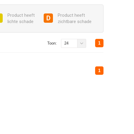
Product heeft
Product heeft
C
D
lichte schade
zichtbare schade
1
Toon:
24
1