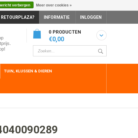
bericht verbergen
Meer over cookies »
 RETOURPLAZA?
INFORMATIE
INLOGGEN
0 PRODUCTEN
op
€0,00
prijs.
op!
TUIN, KLUSSEN & DIEREN
4040090289