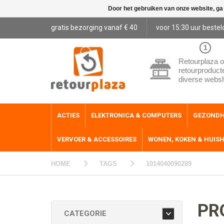
Door het gebruiken van onze website, ga
gratis bezorging vanaf € 40
voor 15:30 uur bestel
1
Retourplaza o
retourproduct
diverse webs
ACTIES
ELEKTRONICA & COMPUTERS
GEZONDH
VERVOER & ACCESSOIRES
WONEN, KOKEN & HUIS
HOME
TAGS
1014040090289
PR
CATEGORIE