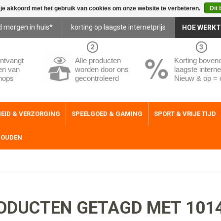
 je akkoord met het gebruik van cookies om onze website te verbeteren.
Dit 
d morgen in huis*
korting op laagste internetprijs
HOE WERKT
2
3
ntvangt
Alle producten
Korting boven
en van
worden door ons
laagste internet
hops
gecontroleerd
Nieuw & op = 
EID & VERZORGING
SPEELGOED & GAMING
SPORT & VRIJE TIJD
HOUDEN
ODUCTEN GETAGD MET 101