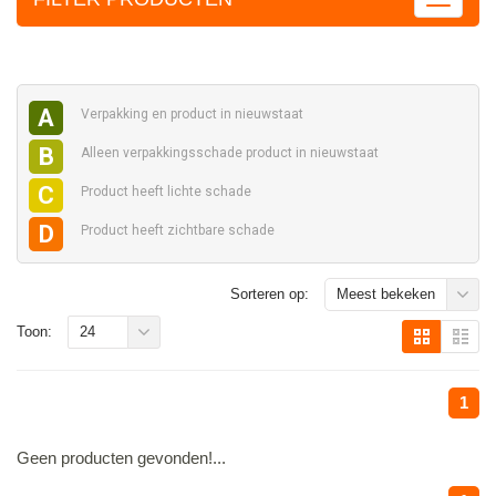
A
Verpakking en
product in nieuwstaat
B
Alleen verpakkingsschade
product in nieuwstaat
C
Product heeft
lichte schade
D
Product heeft
zichtbare schade
Sorteren op:
Meest bekeken
Toon:
24
1
Geen producten gevonden!...