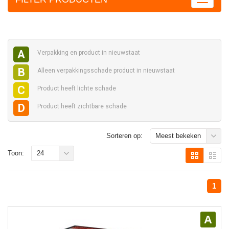
A
Verpakking en
product in nieuwstaat
B
Alleen verpakkingsschade
product in nieuwstaat
C
Product heeft
lichte schade
D
Product heeft
zichtbare schade
Sorteren op:
Meest bekeken
Toon:
24
1
A