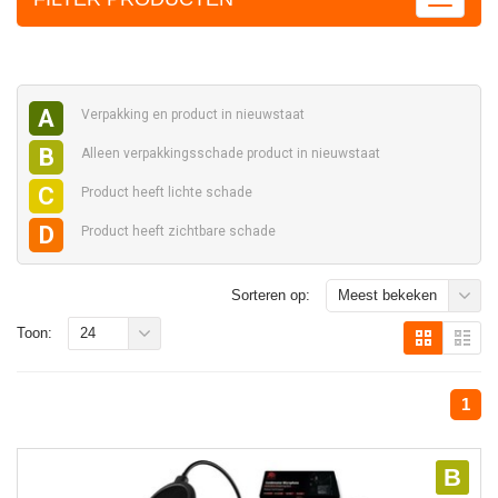
A
Verpakking en
product in nieuwstaat
B
Alleen verpakkingsschade
product in nieuwstaat
C
Product heeft
lichte schade
D
Product heeft
zichtbare schade
Sorteren op:
Meest bekeken
Toon:
24
1
B