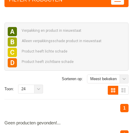
A
Verpakking en
product in nieuwstaat
B
Alleen verpakkingsschade
product in nieuwstaat
C
Product heeft
lichte schade
D
Product heeft
zichtbare schade
Sorteren op:
Meest bekeken
Toon:
24
1
Geen producten gevonden!...