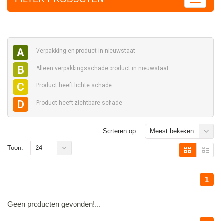
A
Verpakking en
product in nieuwstaat
B
Alleen verpakkingsschade
product in nieuwstaat
C
Product heeft
lichte schade
D
Product heeft
zichtbare schade
Sorteren op:
Meest bekeken
Toon:
24
1
Geen producten gevonden!...