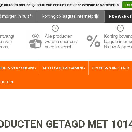
 je akkoord met het gebruik van cookies om onze website te verbeteren.
Dit 
d morgen in huis*
korting op laagste internetprijs
HOE WERKT
2
3
ntvangt
Alle producten
Korting boven
en van
worden door ons
laagste internet
hops
gecontroleerd
Nieuw & op = 
EID & VERZORGING
SPEELGOED & GAMING
SPORT & VRIJE TIJD
HOUDEN
ODUCTEN GETAGD MET 101