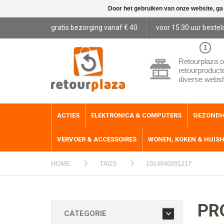
Door het gebruiken van onze website, ga
gratis bezorging vanaf € 40
voor 15:30 uur bestel
1
Retourplaza o
retourproduct
diverse webs
ACTIES
ELEKTRONICA & COMPUTERS
GEZONDH
VERVOER & ACCESSOIRES
WONEN, KOKEN & HUIS
HOME
TAGS
1014040091217
PR
CATEGORIE