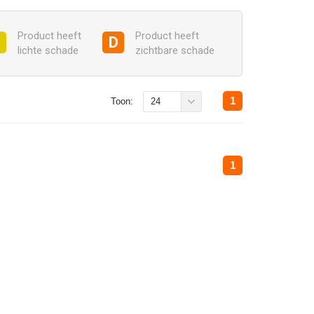
Product heeft
Product heeft
C
D
lichte schade
zichtbare schade
1
Toon:
24
1