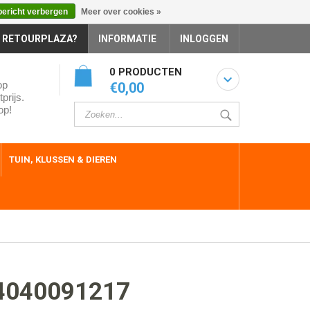
bericht verbergen
Meer over cookies »
 RETOURPLAZA?
INFORMATIE
INLOGGEN
0 PRODUCTEN
op
€0,00
prijs.
op!
TUIN, KLUSSEN & DIEREN
4040091217